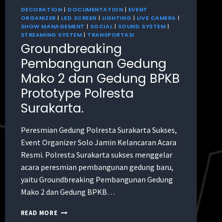
DECORATION
|
DOCUMENTATION
|
EVENT
ORGANIZER
|
LED SCREEN
|
LIGHTING
|
LIVE CAMERA
|
SHOW MANAGEMENT
|
SOCIAL
|
SOUND SYSTEM
|
STREAMING SYSTEM
|
TRANSPORTASI
Groundbreaking
Pembangunan Gedung
Mako 2 dan Gedung BPKB
Prototype Polresta
Surakarta.
Peresmian Gedung Polresta Surakarta Sukses,
Event Organizer Solo Jamin Kelancaran Acara
Resmi. Polresta Surakarta sukses menggelar
acara peresmian pembangunan gedung baru,
yaitu Groundbreaking Pembangunan Gedung
Mako 2 dan Gedung BPKB…
READ MORE