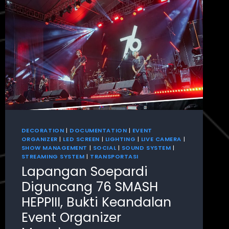
DECORATION
|
DOCUMENTATION
|
EVENT
ORGANIZER
|
LED SCREEN
|
LIGHTING
|
LIVE CAMERA
|
SHOW MANAGEMENT
|
SOCIAL
|
SOUND SYSTEM
|
STREAMING SYSTEM
|
TRANSPORTASI
Lapangan Soepardi
Diguncang 76 SMASH
HEPPIII, Bukti Keandalan
Event Organizer