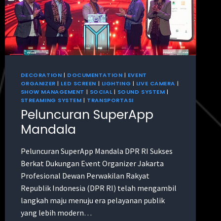
DECORATION
|
DOCUMENTATION
|
EVENT
ORGANIZER
|
LED SCREEN
|
LIGHTING
|
LIVE CAMERA
|
SHOW MANAGEMENT
|
SOCIAL
|
SOUND SYSTEM
|
STREAMING SYSTEM
|
TRANSPORTASI
Peluncuran SuperApp
Mandala
Peluncuran SuperApp Mandala DPR RI Sukses
Berkat Dukungan Event Organizer Jakarta
Profesional Dewan Perwakilan Rakyat
Republik Indonesia (DPR RI) telah mengambil
langkah maju menuju era pelayanan publik
yang lebih modern…