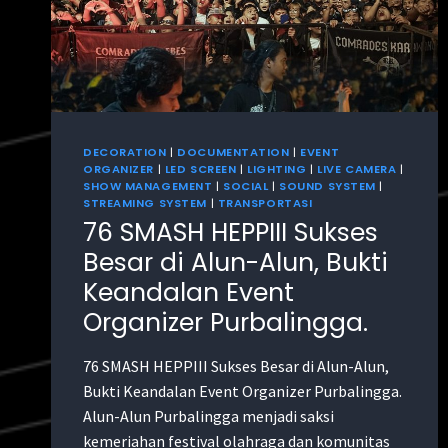
DECORATION
|
DOCUMENTATION
|
EVENT
ORGANIZER
|
LED SCREEN
|
LIGHTING
|
LIVE CAMERA
|
SHOW MANAGEMENT
|
SOCIAL
|
SOUND SYSTEM
|
STREAMING SYSTEM
|
TRANSPORTASI
76 SMASH HEPPIII Sukses
Besar di Alun-Alun, Bukti
Keandalan Event
Organizer Purbalingga.
76 SMASH HEPPIII Sukses Besar di Alun-Alun,
Bukti Keandalan Event Organizer Purbalingga.
Alun-Alun Purbalingga menjadi saksi
kemeriahan festival olahraga dan komunitas