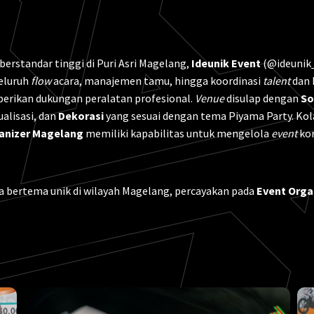
erstandar tinggi di Puri Asri Magelang,
Ideunik Event
(@ideunik_
eluruh
flow
acara, manajemen tamu, hingga koordinasi
talent
dan 
rikan dukungan peralatan profesional.
Venue
disulap dengan
So
ualisasi, dan
Dekorasi
yang sesuai dengan tema Piyama Party. Kol
anizer Magelang
memiliki kapabilitas untuk mengelola
event
kor
a bertema unik di wilayah Magelang, percayakan pada
Event Orga