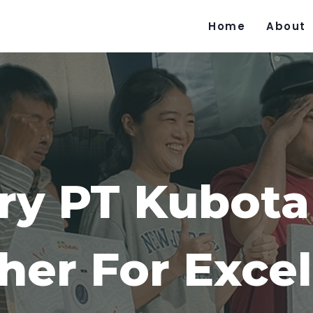
Home
About
ry PT Kubota
her For Excel