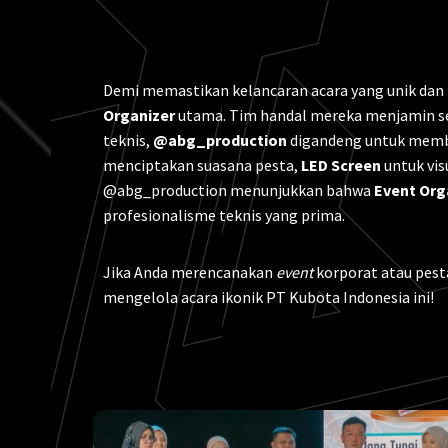
Demi memastikan kelancaran acara yang unik dan b
Organizer
utama. Tim handal mereka menjamin s
teknis,
@abg_production
digandeng untuk membe
menciptakan suasana pesta,
LED Screen
untuk vis
@abg_production menunjukkan bahwa
Event Org
profesionalisme teknis yang prima.
Jika Anda merencanakan
event
korporat atau pest
mengelola acara ikonik PT Kubota Indonesia ini!