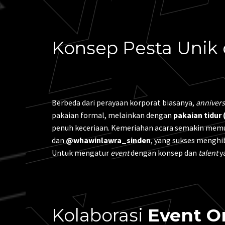
Konsep Pesta Unik 
Berbeda dari perayaan korporat biasanya,
annivers
pakaian formal, melainkan dengan
pakaian tidur
penuh keceriaan. Kemeriahan acara semakin memu
dan
@whawinlawra_sinden
, yang sukses menghi
Untuk mengatur
event
dengan konsep dan
talent
y
Kolaborasi
Event O