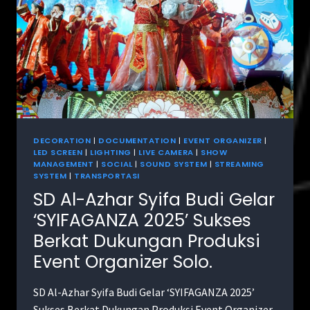
DECORATION
|
DOCUMENTATION
|
EVENT ORGANIZER
|
LED SCREEN
|
LIGHTING
|
LIVE CAMERA
|
SHOW
MANAGEMENT
|
SOCIAL
|
SOUND SYSTEM
|
STREAMING
SYSTEM
|
TRANSPORTASI
SD Al-Azhar Syifa Budi Gelar
‘SYIFAGANZA 2025’ Sukses
Berkat Dukungan Produksi
Event Organizer Solo.
SD Al-Azhar Syifa Budi Gelar ‘SYIFAGANZA 2025’
Sukses Berkat Dukungan Produksi Event Organizer