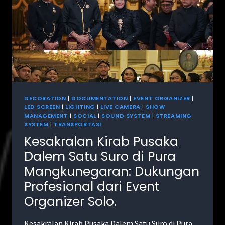
DECORATION
|
DOCUMENTATION
|
EVENT ORGANIZER
|
LED SCREEN
|
LIGHTING
|
LIVE CAMERA
|
SHOW
MANAGEMENT
|
SOCIAL
|
SOUND SYSTEM
|
STREAMING
SYSTEM
|
TRANSPORTASI
Kesakralan Kirab Pusaka
Dalem Satu Suro di Pura
Mangkunegaran: Dukungan
Profesional dari Event
Organizer Solo.
Kesakralan Kirab Pusaka Dalem Satu Suro di Pura