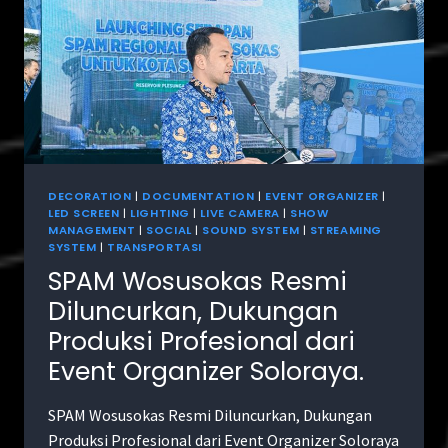
DECORATION
|
DOCUMENTATION
|
EVENT ORGANIZER
|
LED SCREEN
|
LIGHTING
|
LIVE CAMERA
|
SHOW
MANAGEMENT
|
SOCIAL
|
SOUND SYSTEM
|
STREAMING
SYSTEM
|
TRANSPORTASI
SPAM Wosusokas Resmi
Diluncurkan, Dukungan
Produksi Profesional dari
Event Organizer Soloraya.
SPAM Wosusokas Resmi Diluncurkan, Dukungan
Produksi Profesional dari Event Organizer Soloraya