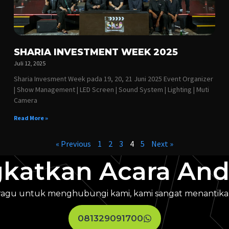
SHARIA INVESTMENT WEEK 2025
Juli 12, 2025
Sharia Invesment Week pada 19, 20, 21 Juni 2025 Event Organizer
| Show Management | LED Screen | Sound System | Lighting | Muti
Camera
Read More »
« Previous
1
2
3
4
5
Next »
gkatkan Acara And
ragu untuk menghubungi kami, kami sangat menantika
081329091700